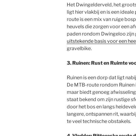
Het Dwingelderveld, het groot
ligt hier vlakbij en is een idea
route is een mix van ruige bos
heuvels die zorgen voor een a
paden rondom Dwingeloo zijn
uitstekende basis voor een heerl
gravelbike.
3. Ruinen: Rust en Ruimte voo
Ruinen is een dorp dat ligt nab
De MTB-route rondom Ruinen is 
maar biedt genoeg afwisseling 
staat bekend om zijn rustige sf
door het bos en langs heideveld
langere, ontspannen rit, waarbi
te veel technische obstakels.
4. Vledder: Pittoreske route