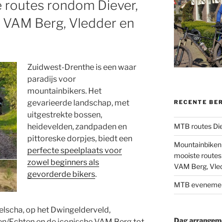
 routes rondom Diever,
, VAM Berg, Vledder en
Zuidwest-Drenthe is een waar
paradijs voor
mountainbikers. Het
gevarieerde landschap, met
RECENTE BE
uitgestrekte bossen,
MTB routes Di
heidevelden, zandpaden en
pittoreske dorpjes, biedt een
Mountainbiken 
perfecte speelplaats voor
mooiste routes
zowel beginners als
VAM Berg, Vled
gevorderde bikers
.
MTB evenement
elscha, op het Dwingelderveld,
Dag arrangemen
nen/Echten en de iconische VAM Berg tot