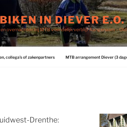
IKEN IN DIEVER E.O.
n overnachten bij MTB vriendelijk verblijf Aangenaam – Ol
, collega’s of zakenpartners
MTB arrangement Diever (3 dag
Zuidwest-Drenthe: