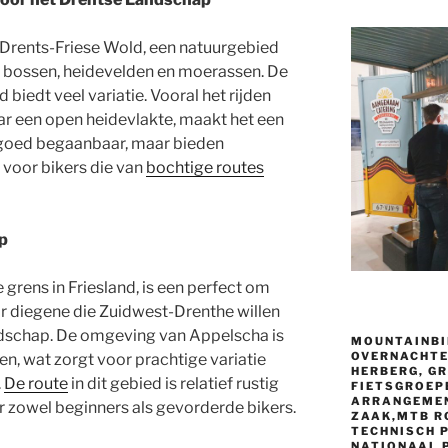
t Drents-Friese Wold, een natuurgebied
e bossen, heidevelden en moerassen. De
 biedt veel variatie. Vooral het rijden
ar een open heidevlakte, maakt het een
n goed begaanbaar, maar bieden
 voor bikers die van
bochtige routes
ap
grens in Friesland, is een perfect om
r diegene die Zuidwest-Drenthe willen
ndschap. De omgeving van Appelscha is
MOUNTAINBIK
OVERNACHTEN
en, wat zorgt voor prachtige variatie
HERBERG, G
.
De route
in dit gebied is relatief rustig
FIETSGROEP
ARRANGEMEN
 zowel beginners als gevorderde bikers.
ZAAK,MTB R
TECHNISCH P
NATIONAAL 