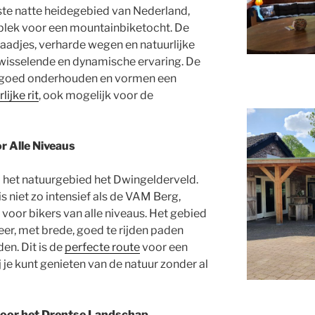
ste natte heidegebied van Nederland,
le plek voor een mountainbiketocht. De
paadjes, verharde wegen en natuurlijke
fwisselende en dynamische ervaring. De
 goed onderhouden en vormen een
ijke rit
, ook mogelijk voor de
r Alle Niveaus
ij het natuurgebied het Dwingelderveld.
niet zo intensief als de VAM Berg,
voor bikers van alle niveaus. Het gebied
eer, met brede, goed te rijden paden
en. Dit is de
perfecte route
voor een
j je kunt genieten van de natuur zonder al
 door het Drentse Landschap