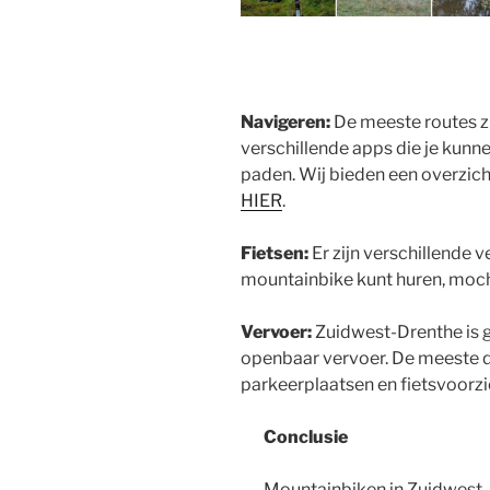
Navigeren:
De meeste routes zi
verschillende apps die je kunne
paden. Wij bieden een overzic
HIER
.
Fietsen:
Er zijn verschillende v
mountainbike kunt huren, mocht 
Vervoer:
Zuidwest-Drenthe is 
openbaar vervoer. De meeste d
parkeerplaatsen en fietsvoorzi
Conclusie
Mountainbiken in Zuidwest-