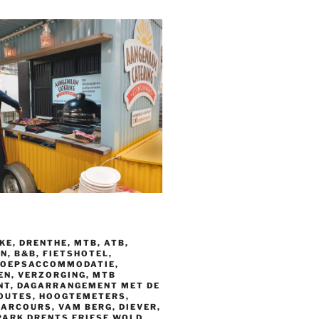
E, DRENTHE, MTB, ATB,
, B&B, FIETSHOTEL,
ROEPSACCOMMODATIE,
EN, VERZORGING, MTB
T, DAGARRANGEMENT MET DE
OUTES, HOOGTEMETERS,
ARCOURS, VAM BERG, DIEVER,
PARK DRENTS FRIESE WOLD,