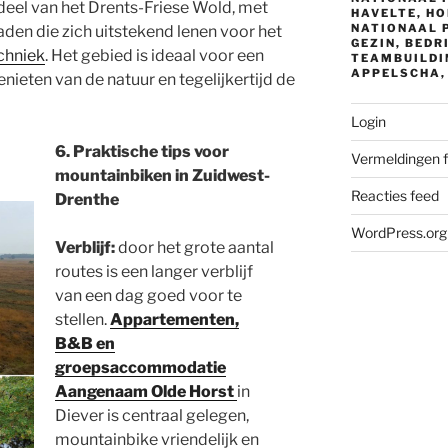
 deel van het Drents-Friese Wold, met
HAVELTE, HO
NATIONAAL 
den die zich uitstekend lenen voor het
GEZIN, BEDR
chniek
. Het gebied is ideaal voor een
TEAMBUILDIN
APPELSCHA,
enieten van de natuur en tegelijkertijd de
Login
6. Praktische tips voor
Vermeldingen 
mountainbiken in Zuidwest-
Reacties feed
Drenthe
WordPress.org
Verblijf:
door het grote aantal
routes is een langer verblijf
van een dag goed voor te
stellen.
Appartementen,
B&B en
groepsaccommodatie
Aangenaam Olde Horst
in
Diever is centraal gelegen,
mountainbike vriendelijk en