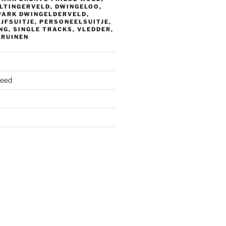
LTINGERVELD, DWINGELOO,
PARK DWINGELDERVELD,
IJFSUITJE, PERSONEELSUITJE,
G, SINGLE TRACKS, VLEDDER,
 RUINEN
feed