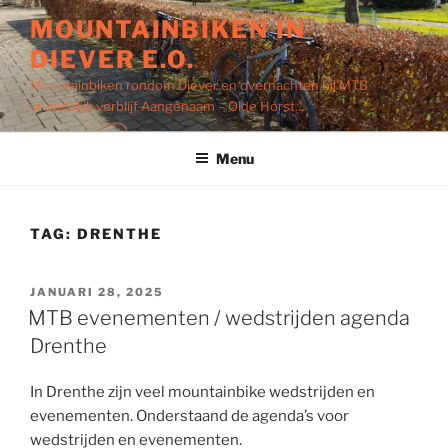
Ga
MOUNTAINBIKEN IN
naar
DIEVER E.O.
de
inhoud
Mountainbiken rondom Diever en overnachten bij MTB
vriendelijk verblijf Aangenaam – Olde Horst…
Menu
TAG:
DRENTHE
GEPLAATST
JANUARI 28, 2025
OP
MTB evenementen / wedstrijden agenda
Drenthe
In Drenthe zijn veel mountainbike wedstrijden en
evenementen. Onderstaand de agenda’s voor
wedstrijden en evenementen.