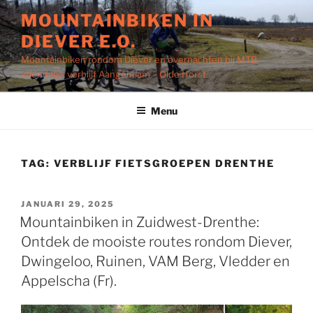
Ga
MOUNTAINBIKEN IN
naar
DIEVER E.O.
de
inhoud
Mountainbiken rondom Diever en overnachten bij MTB
vriendelijk verblijf Aangenaam – Olde Horst…
Menu
TAG:
VERBLIJF FIETSGROEPEN DRENTHE
GEPLAATST
JANUARI 29, 2025
OP
Mountainbiken in Zuidwest-Drenthe:
Ontdek de mooiste routes rondom Diever,
Dwingeloo, Ruinen, VAM Berg, Vledder en
Appelscha (Fr).